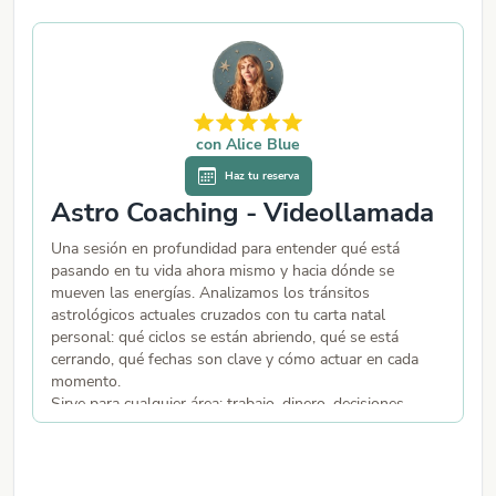
con
Alice Blue
Haz tu reserva
Astro Coaching - Videollamada
Una sesión en profundidad para entender qué está
C
pasando en tu vida ahora mismo y hacia dónde se
s
mueven las energías. Analizamos los tránsitos
d
astrológicos actuales cruzados con tu carta natal
U
personal: qué ciclos se están abriendo, qué se está
su
cerrando, qué fechas son clave y cómo actuar en cada
✨
momento.
🌙
Sirve para cualquier área: trabajo, dinero, decisiones
importantes, amor, salud, familia, cambios de vida. Si
tienes varias preguntas o una situación compleja que
quieres analizar, esta es tu sesión. Se puede hacer
varias veces al año.