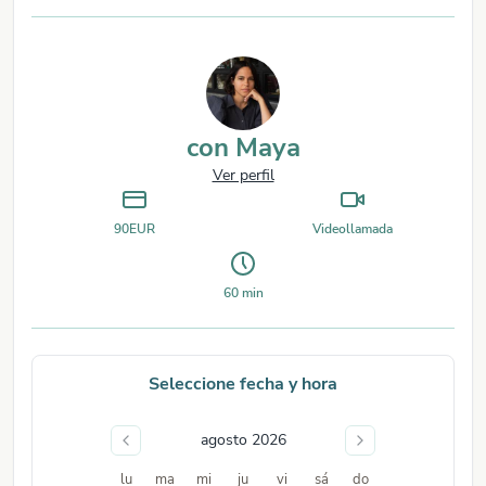
con
Maya
Ver perfil
90
EUR
Videollamada
60
min
Seleccione fecha y hora
agosto 2026
lu
ma
mi
ju
vi
sá
do