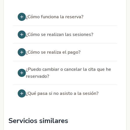
espirituales y ancestros ✨ Almas gemelas ¿existen? ✨
Karma vs Dharma ✨ Por último, Maya te invita a elegir
una carta y recibir un mensajito del Tarot para 2026
¿Cómo funciona la reserva?
¿Cómo se realizan las sesiones?
¿Cómo se realiza el pago?
¿Puedo cambiar o cancelar la cita que he
reservado?
¿Qué pasa si no asisto a la sesión?
Servicios similares