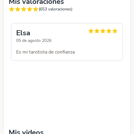
Mis valoraciones
(
653
valoraciones)
Elsa
P
05 de agosto 2026
02
Es mi tarotista de confianza
Es
ac
Mis videos