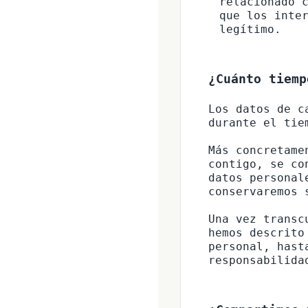
relacionado c
que los inter
legítimo.
¿Cuánto tiemp
Los datos de c
durante el tie
Más concretame
contigo, se co
datos personal
conservaremos 
Una vez transc
hemos descrito
personal, hast