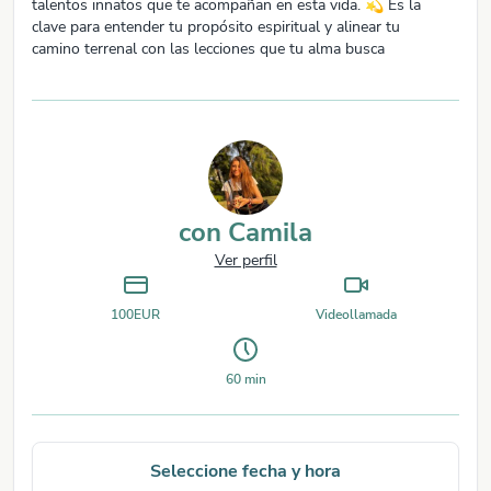
talentos innatos que te acompañan en esta vida. 💫 Es la
clave para entender tu propósito espiritual y alinear tu
camino terrenal con las lecciones que tu alma busca
aprender.
¿Te has preguntado por qué ciertos patrones o conexiones
parecen tan significativos? La carta dracónica tiene las
respuestas. 🌟
con
Camila
Ver perfil
100
EUR
Videollamada
60
min
Seleccione fecha y hora