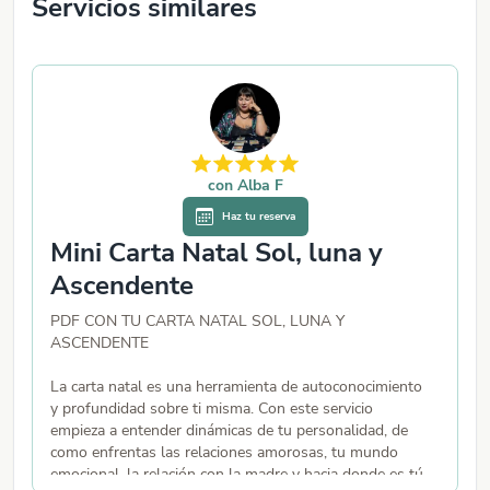
Servicios similares
con
Alba F
Haz tu reserva
Mini Carta Natal Sol, luna y
Ascendente
C
s
PDF CON TU CARTA NATAL SOL, LUNA Y
d
ASCENDENTE
U
su
La carta natal es una herramienta de autoconocimiento
✨
y profundidad sobre ti misma. Con este servicio
🌙
empieza a entender dinámicas de tu personalidad, de
como enfrentas las relaciones amorosas, tu mundo
emocional, la relación con la madre y hacia donde es tú