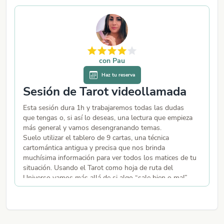
con
Pau
Haz tu reserva
Sesión de Tarot videollamada
C
d
Esta sesión dura 1h y trabajaremos todas las dudas
que tengas o, si así lo deseas, una lectura que empieza
H
más general y vamos desengranando temas.
S
Suelo utilizar el tablero de 9 cartas, una técnica
t
cartomántica antigua y precisa que nos brinda
e
muchísima información para ver todos los matices de tu
d
situación. Usando el Tarot como hoja de ruta del
d
Universo vamos más allá de si algo “sale bien o mal”,
es
sino de entender dónde estás, qué se mueve en ti y
p
cómo puedes dejar el piloto automático para elegir
cómo actuar, cómo afrontar lo que viene y cómo
redirigir tu energía con más conciencia y poder personal.