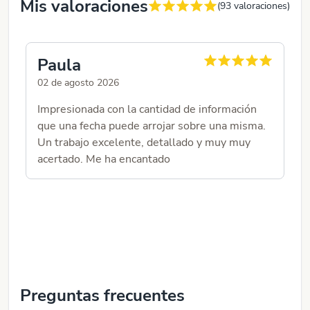
Mis valoraciones
(
93
valoraciones)
Paula
Ju
02 de agosto 2026
27 
Impresionada con la cantidad de información
Ti
que una fecha puede arrojar sobre una misma.
bo
Un trabajo excelente, detallado y muy muy
po
acertado. Me ha encantado
ma
du
Preguntas frecuentes