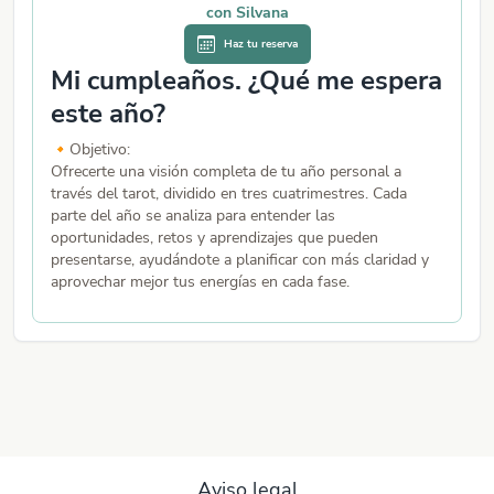
con
Silvana
Haz tu reserva
Mi cumpleaños. ¿Qué me espera
¿
este año?
e
🔸Objetivo:
G
Ofrecerte una visión completa de tu año personal a
p
través del tarot, dividido en tres cuatrimestres. Cada
d
parte del año se analiza para entender las
i
oportunidades, retos y aprendizajes que pueden
in
presentarse, ayudándote a planificar con más claridad y
o
aprovechar mejor tus energías en cada fase.
m
🔸Ideal para:
Cuando se acerca tu cumpleaños o acabas de cumplir
años y quieres tener una guía sobre cómo se perfila tu
nuevo ciclo. También si deseas entender qué áreas de tu
vida estarán más activas y cómo orientarte para avanzar
con mayor confianza y equilibrio.
🔹 Formato de entrega:
Aviso legal