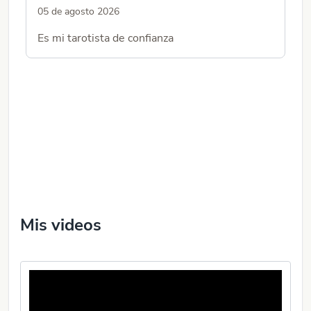
05 de agosto 2026
02
Es mi tarotista de confianza
Es
ac
Mis videos