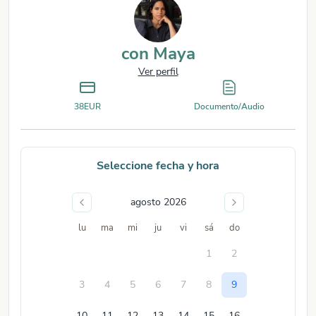
con
Maya
Ver perfil
38
EUR
Documento/Audio
Seleccione fecha y hora
agosto 2026
lu
ma
mi
ju
vi
sá
do
1
2
3
4
5
6
7
8
9
10
11
12
13
14
15
16