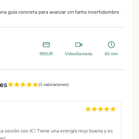
una guía concreta para avanzar sin tanta incertidumbre.
95
EUR
Videollamada
60
min
nes
(
1
valoraciones)
la sesión con JC! Tiene una energía muy buena y es
as!