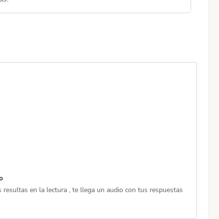
o
Cort
resultas en la lectura , te llega un audio con tus respuestas
Si ya
prof