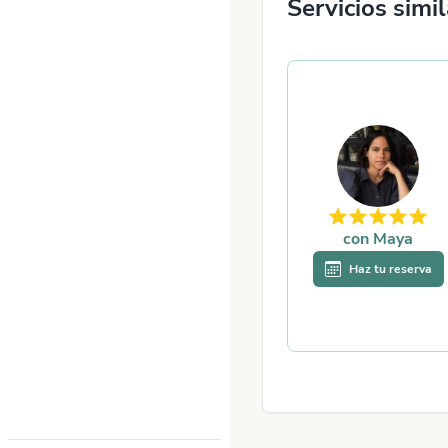
Servicios simi
con
Maya
Haz tu reserva