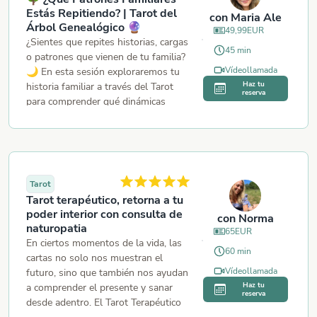
situación y leemos juntos lo que las
se convierte en una puerta abierta
Estás Repitiendo? | Tarot del
con
Maria Ale
cartas tienen para ti. También se leen
para tomar decisiones con más
Árbol Genealógico 🔮
49,99
EUR
relaciones abiertas y situaciones no
seguridad, activar tu magnetismo y
¿Sientes que repites historias, cargas
monógamas.
45
min
aprovechar tu energía creadora al
o patrones que vienen de tu familia?
máximo. Por favor asiste con
Vídeollamada
🌙 En esta sesión exploraremos tu
puntualidad para evitar retrasos y
Haz tu
historia familiar a través del Tarot
reserva
recuerda estar en un lugar tranquilo
para comprender qué dinámicas
donde puedas concentrarte y fluir
heredadas pueden estar influyendo
con la lectura
en tu vida actual. 🔮 Veremos: 🌿
Patrones familiares que se repiten
🧬 Influencias heredadas y
aprendizajes del linaje 💞 Relaciones
Tarot
familiares clave 🚪 Bloqueos
Tarot terapéutico, retorna a tu
generacionales que necesitas
poder interior con consulta de
con
Norma
comprender ✨ Orientación para
naturopatia
65
EUR
transformar lo que ya no quieres
En ciertos momentos de la vida, las
seguir cargando Incluye una lectura
60
min
cartas no solo nos muestran el
detallada durante la sesión y hasta 5
Vídeollamada
futuro, sino que también nos ayudan
preguntas específicas sobre tu árbol
Haz tu
a comprender el presente y sanar
familiar. 📩 Envíame tu nombre,
reserva
desde adentro. El Tarot Terapéutico
fecha de nacimiento y las preguntas