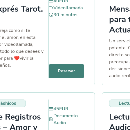
40
EUR
xprés Tarot.
Mensa
Videollamada
30
minutos
para 
Actua
reja como si te
 el amor, en esta
Un servici
or videollamada,
potente. 
todo lo que desees y
directo so
 para ❤️​vivir la
preocupa 
ueños.
decisione
Reservar
audio rec
decir tus 
siguiente
debes int
káshicos
Lect
45
EUR
e Registros
Lectu
Documento
Audio
s – Amor y
Audi