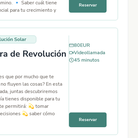
amino. 🔹 Saber cuál tiene
Reservar
cial para tu crecimiento y
 🔹 Recibir un consejo clave
para tomar la mejor decisión.
ución Solar
80
EUR
ra de Revolución
Videollamada
45
minutos
es que por mucho que te
 no fluyen las cosas? En esta
ada, juntas descubriremos
ía tienes disponible para tu
te permitirá: 💫 tomar
ecisiones 💫 saber cómo
Reservar
l máximo partido a tu año 💫
ar contracorriente y agotarte
 no va Además, podrás hacer