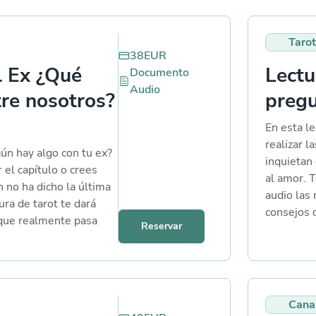
Tarot
38
EUR
l Ex ¿Qué
Lect
Documento
Audio
re nosotros?
pregu
En esta le
realizar 
ún hay algo con tu ex?
inquietan
 el capítulo o crees
al amor. 
n no ha dicho la última
audio las 
ura de tarot te dará
consejos d
 que realmente pasa
Reservar
de la mis
Cana