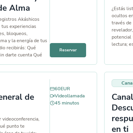
 de Alma
¿Estás lis
ocultos e
egistros Akáshicos
través de 
e tus experiencias
revelador
es, bloqueos,
potencial
lma y la energía de tus
lectura; 
dio recibirás: Qué
Reservar
transform
sin darte cuenta Qué
quién ere
en el amor ahora Qué
que desea
vínculos conscientes
historia ú
muestra tu alma para
Cana
60
EUR
eneral de
Cana
Videollamada
45
minutos
Descu
respu
r videoconferencia,
qué punto te
en ti