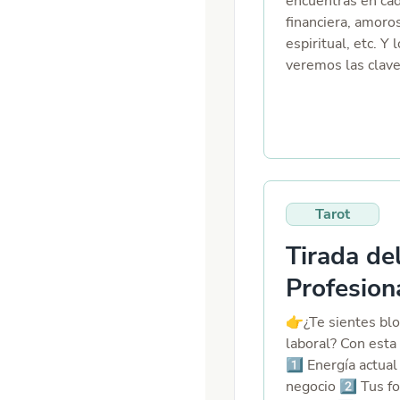
encuentras en cad
financiera, amoros
espiritual, etc. Y
veremos las clave
posibles dificult
Tarot
Tirada de
Profesion
​​👉​¿Te sientes b
laboral? ​​ Con est
1️⃣ Energía actual
negocio 2️⃣ Tus fo