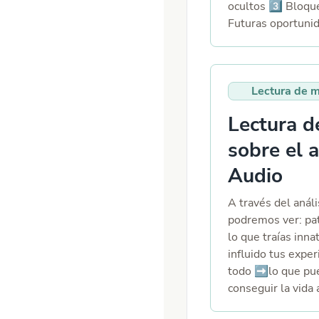
ocultos 3️⃣ Bloqu
Futuras oportunid
del tarot
Lectura de 
Lectura 
sobre el 
Audio
A través del anál
podremos ver: pat
lo que traías inna
influido tus exper
todo ➡️lo que pu
conseguir la vida