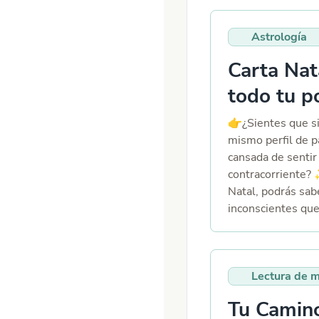
Astrología
Carta Nat
todo tu po
👉​¿Sientes que s
mismo perfil de p
cansada de sentir
contracorriente? 
Natal, podrás sa
inconscientes que
una vida más fácil 
descubriremos tod
todas las áreas de
Lectura de 
luchar y vivir una 
Tu Camino