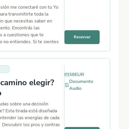
esión me conectaré con tu Yo
ara transmitirte toda la
ón que necesitas saber en
nto. Encontrás las
s a cuestiones que te
Reservar
o no entiendes. Si te sientes
 algo, las respuestas ya
 a través de esta sesión las
 a la luz para que sigas como
38
EUR
camino elegir?
Documento
Audio
o
udas sobre una decisión
e? Esta tirada está diseñada
Entender las energías de cada
 Descubrir los pros y contras