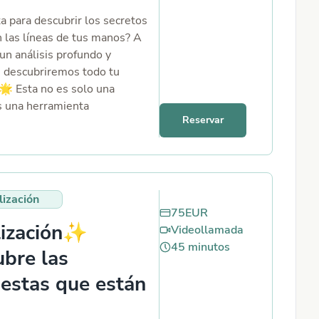
ta para descubrir los secretos
n las líneas de tus manos? A
un análisis profundo y
, descubriremos todo tu
 🌟 Esta no es solo una
es una herramienta
Reservar
adora para entender mejor
s y cómo puedes crear la vida
s. Cada línea cuenta una
nica sobre ti.
lización
75
EUR
lización✨
Videollamada
45
minutos
bre las
estas que están