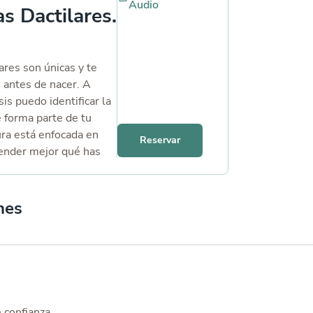
Audio
as Dactilares.
ares son únicas y te
antes de nacer. A
sis puedo identificar la
e forma parte de tu
ura está enfocada en
Reservar
ender mejor qué has
ar y qué dirección
sentirte más alineada
nes
e confianza