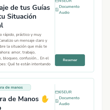
45
EUR
je de tus Guías
Documento
Audio
tu Situación
l
o rápido, práctico y muy
Canalizo un mensaje claro y
bre la situación que más te
ahora: amor, trabajo,
s, bloqueo, confusión… En el
Reservar
ibes: Qué te están intentando
guías Qué no estás viendo El
 paso alineado La energía que
egrar ya
ura de manos
65
EUR
ra de Manos ✋​
Documento
Audio
o