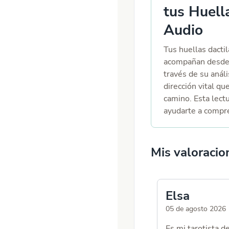
tus Huell
Audio
Tus huellas dactil
acompañan desde 
través de su análi
dirección vital qu
camino. Esta lect
ayudarte a compr
venido a desarroll
puede ayudarte a 
con tu esencia.
Mis valoracio
Elsa
05 de agosto 2026
Es mi tarotista d