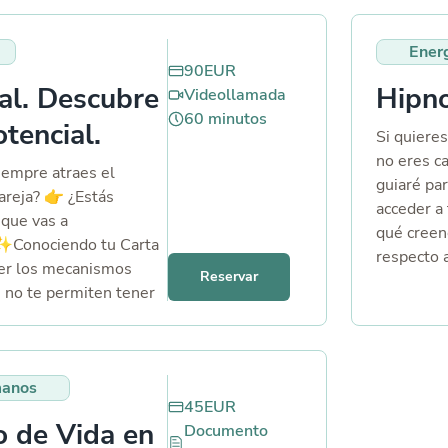
todas las
Ener
90
EUR
al. Descubre
Hipno
Videollamada
60
minutos
tencial.
Si quieres
no eres ca
iempre atraes el
guiaré pa
areja? 👉​ ¿Estás
acceder a
 que vas a
qué creen
​✨​Conociendo tu Carta
respecto a
ber los mecanismos
Reservar
Haremos 
 no te permiten tener
desbloqu
y satisfactoria. Juntas
o tu potencial, en
 tu vida, para dejar de
manos
vida plena 😊​​
45
EUR
 de Vida en
Documento