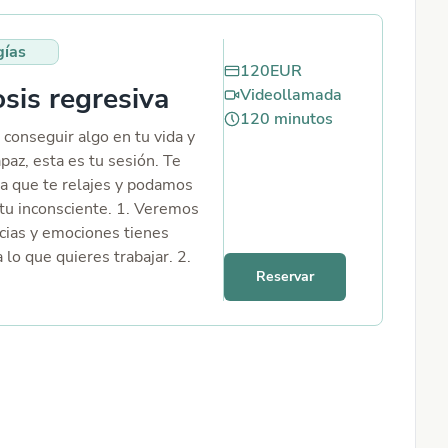
 preguntes que desees.
gías
120
EUR
sis regresiva
Videollamada
120
minutos
 conseguir algo en tu vida y
paz, esta es tu sesión. Te
ra que te relajes y podamos
 tu inconsciente. 1. Veremos
cias y emociones tienes
 lo que quieres trabajar. 2.
Reservar
un cambio de pensamientos y
eos.