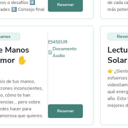
eos o desafíos 4️⃣
de cada c
Reservar
ades 5️⃣ Consejo final
más poten
bienestar.
del tarot 
manos
Revol
45
EUR
de Manos
Lectu
Documento
Audio
amor ✋​
Solar
👉 ¿Sient
esfuerces
isis de tus manos,
videollam
rones inconscientes,
qué energ
to, cómo te han
año. Esto 
iencias... pero sobre
mejores d
edes hacer para
Reservar
sacarle e
 amorosa que quieres.
evitar nad
en lo que