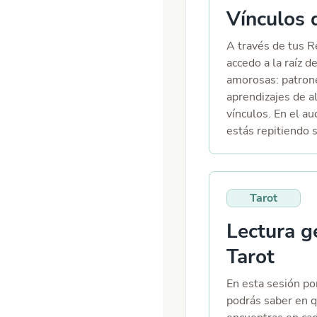
Vínculos
A través de tus R
accedo a la raíz d
amorosas: patron
aprendizajes de a
vínculos. En el au
estás repitiendo 
necesita tu alma 
te impide atraer 
Qué dirección te 
Tarot
sanar y avanzar
Lectura g
Tarot
En esta sesión po
podrás saber en 