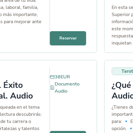
a área de tu vida:
a, laboral, familia,
En esta s
 lo más importante,
Superior p
s para mejorar ante
informaci
ades que tengas.
este mome
respuesta
Reservar
inquietan 
perdida en
están ti y
sacaremos
Tarot
un 🚀
38
EUR
l Éxito
¿Qué 
Documento
Audio
al. Audio
Audi
loqueada en el tema
¿Tienes d
a lectura descubrirás:
important
 de tu carrera o
para: 🔹 
rtalezas y talentos
opción. 🔹