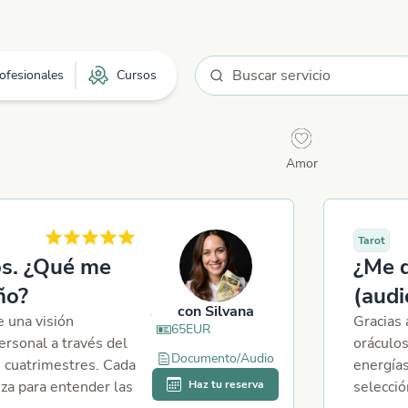
ofesionales
Cursos
Amor
Tarot
s. ¿Qué me
¿Me d
ño?
(audi
con
Silvana
e una visión
Gracias 
65
EUR
ersonal a través del
oráculos
Documento/Audio
es cuatrimestres. Cada
energía
iza para entender las
Haz tu reserva
selecció