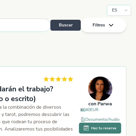
ES
Buscar
Filtros
Search
arán el trabajo?
o o escrito)
con
Parwa
a la combinación de diversos
40
EUR
 y tarot, podremos descubrir las
Documento/Audio
s que rodean tu proceso de
n. Analizaremos tus posibilidades
Haz tu reserva