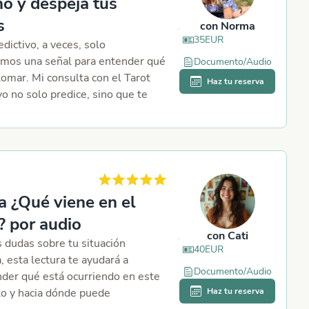
o y despeja tus
s
con
Norma
35
EUR
edictivo, a veces, solo
amos una señal para entender qué
Documento/Audio
omar. Mi consulta con el Tarot
Haz tu reserva
vo no solo predice, sino que te
 orienta y te devuelve la calma.
e ayudarte a ver con claridad
que hoy parece incierto. Porque
ntiendes tu destino, recuperas tu
a ¿Qué viene en el
 por audio
con
Cati
s dudas sobre tu situación
40
EUR
 esta lectura te ayudará a
Documento/Audio
der qué está ocurriendo en este
 y hacia dónde puede
Haz tu reserva