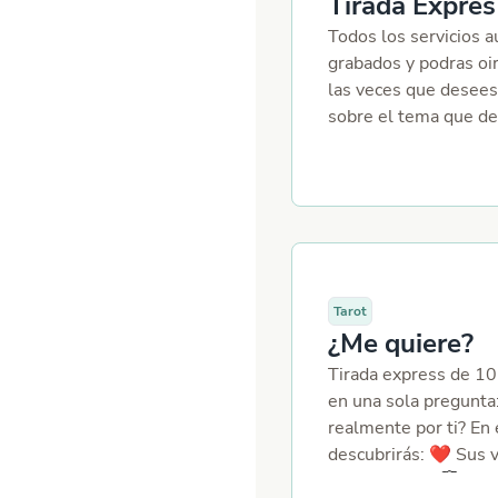
Tirada Exprés
con o sin esa person
nombre, apellidos, f
Todos los servicios 
el nombre de la otra
grabados y podras oi
descripción de lo que
las veces que desees
Una lectura íntima, r
sobre el tema que de
energía para compren
economía, viajes, blo
del vínculo. 🌹
lectura personalizada
aproximadamente 15 
exprés te brinda resp
rápidas para guiarte 
Recuerda que NO po
temas de salud.
Tarot
¿Me quiere?
Tirada express de 10
en una sola pregunta
realmente por ti? En 
descubrirás: ❤️ Sus 
sentimientos 💭 Lo q