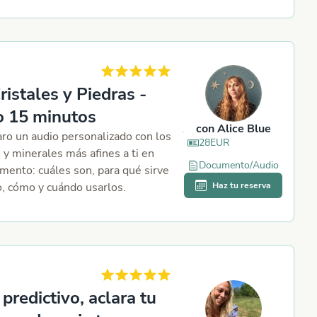
, la impresión que has causado,
ores que pueden influir en la
, tendencias del resultado,
s oportunidades anexas y
os a medio plazo (1-3 meses).
ristales y Piedras -
o 15 minutos
con
Alice Blue
ro un audio personalizado con los
28
EUR
s y minerales más afines a ti en
Documento/Audio
ento: cuáles son, para qué sirve
, cómo y cuándo usarlos.
Haz tu reserva
daciones a medida según tus
ciones y energía. Define en un
io las cosas que te preocupan y
en, y qué quieres conseguir:
ón, desbloqueo, atracción (amor,
, abundancia, limpieza,sanación…
 predictivo, aclara tu