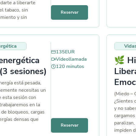
darte a liberarte
estabas e
l tabaco, sin
luz y sana
Reservar
imiento y sin
presencia
za de voluntad. A
reencontr
nes personalizadas de
manera am
e inconsciente
rgética
Vida
sidad de fumar y
135
EUR
ación profunda de
energética
🌿 Hi
Videollamada
Incluye audios de
120
minutos
uchar en casa y
(3 sesiones)
Liber
onalizado, porque tu
Emoc
ina cuando apagas el
nergía está pesada,
te proceso trabaja
lemente necesitas un
(Miedo – 
e el origen del
e esta sesión con
¿Sientes q
ones, los
trabajaremos en la
y no sabe
as asociaciones
 de bloqueos, cargas
cargamos
tan al tabaco y desde
ergías densas que
paralizan
Reservar
 comenzarás a notar
tando tu bienestar.
impiden di
sación de ligereza,
 a equilibrar tu