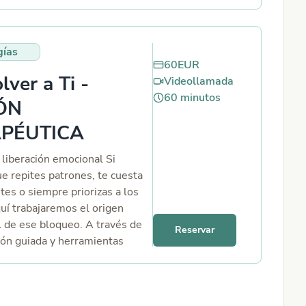
ad: miedo al cambio, culpa por
 ansiedad por el futuro,
r todo lo que no
gías
os... En esta sesión de
60
EUR
 creamos un espacio seguro y
ver a Ti -
Videollamada
para que tu mente
60
minutos
nte pueda liberar esas cargas
ÓN
es, soltar patrones
PÉUTICA
s y reencontrarse con la calma
ibrio interior. Trabajaremos lo
 liberación emocional Si
ites de forma personalizada,
ue repites patrones, te cuesta
 la sesión a tu momento
tes o siempre priorizas a los
a las emociones que necesiten
uí trabajaremos el origen
 escuchadas y transformadas.
 de ese bloqueo. A través de
Reservar
l para ti si… Vives con ansiedad
ción guiada y herramientas
 o estrés que no logras
cas profundas, exploraremos
 Sientes culpa por decisiones
inconscientes y lealtades
e cuesta avanzar por miedo al
s que pueden estar
l juicio o al cambio Sabes que