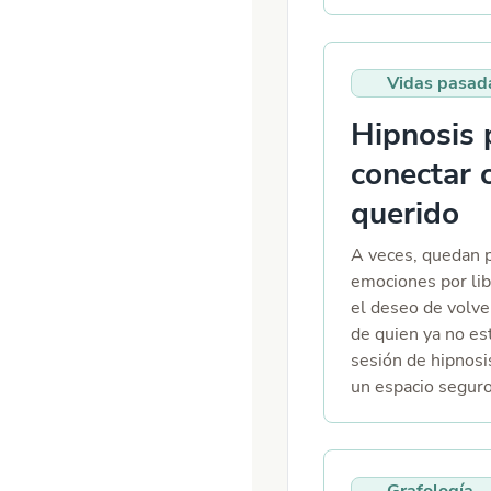
orgullo y autocon
campo energético
respirar libertad,
mente y liberar in
contigo y demost
devolviéndote sen
Vidas pasad
conseguirlo. EL 
claridad. Tambié
sesiones de hipno
reequilibraremos 
Hipnosis 
refuerzo - Segu
segunda sesión. Y
conectar 
DE 1 AÑO
realizaremos un s
cerrar todos esos
querido
puede escaparse l
energía externa p
A veces, quedan p
tuya en la 3a sesi
emociones por li
el deseo de volver
de quien ya no es
sesión de hipnos
un espacio segur
profundamente s
conectar con ese
o animal— que ha 