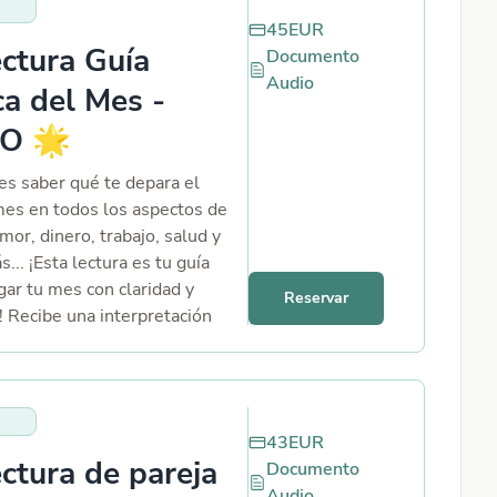
sea que estés soltera, en una
45
EUR
o simplemente quieras saber
ctura Guía
Documento
 en tu camino. 💖 Este
Audio
s escrito.
a del Mes -
O 🌟
s saber qué te depara el
es en todos los aspectos de
mor, dinero, trabajo, salud y
.. ¡Esta lectura es tu guía
gar tu mes con claridad y
Reservar
! Recibe una interpretación
 potente y personalizada. 🌟
43
EUR
ctura de pareja
Documento
Audio