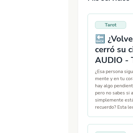
Tarot
🔙 ¿Volver
cerró su c
AUDIO -
¿Esa persona sig
mente y en tu cor
hay algo pendient
pero no sabes si a
simplemente está
recuerdo? Esta le
para ayudarte a c
actual entre tú y
pasado, ver si hay