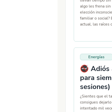
llevan tiempo sin
algo les frena sin
elección inconsc
familiar o social
actual, las raíces
(autoimpuesta o 
transformarla y ha
camino si tomas 
los pros, contras 
situación amoros
Energías
perspectiva espir
Una lectura que n
🚭 Adiós 
que desbloquea.
para siem
sesiones)
¿Sientes que el t
consigues dejarlo
intentado mil ve