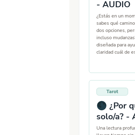
con la sensación 
- AUDIO
de encajar, aquí t
📌 ¿Cómo funciona
¿Estás en un mom
horario que te ve
sabes qué camino
conectamos en la 
dos opciones, per
relajas mientras l
incluso mudanzas?
espacio seguro, si
diseñada para ayu
claridad y, por qu
claridad cuál de 
humor cuando hac
resuena más con t
sesión y descubra
hacia dónde te lle
Tarot tiene para c
diré qué hacer, pe
mostrarán: ✨ Qué
opción en tu vid
Tarot
energía hay detrá
Qué te aportará c
🌑 ¿Por q
emocional, espiri
solo/a? -
de los dos camino
con tu evolución
Una lectura profu
debes tener en cu