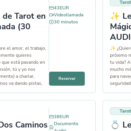
Tarot
 la historia ya cumplió
amor, ya 
43
EUR
ento de soltar para
relación 
 de Tarot en
✨ Le
Videollamada
ctura no es solo para
qué viene
30
minutos
 no”, sino para
servicio e
mada (30
Mágic
heridas, recuperar tu
AUDI
cisiones desde el
re el amor, el trabajo,
✨ ¿Quiere
lemente quieres
próximo m
o que está pasando en
tu vida? A
esión, tú y yo nos
mucho más.
mente) a charlar,
para nave
Reservar
 nos va dando pistas,
seguridad
stas claras para
completa,
 camino con más luz.
carta en tiempo real y
Tarot
sentrañando lo que
38
EUR
No importa si vienes
 Dos Caminos
💍 Le
Documento
súper concreta o solo
Audio