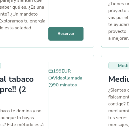
 pareja y sienten que
no se tra
¿Tienes u
 saber qué es. ¿Es una
conscienci
proyecto 
iente? ¿Un mandato
corazón y 
vas por el
? Exploramos tu energía
para: ✔️ 
te ayudará
 de esta soledad
están por
proyecto, 
Reservar
no), cómo
dudas ant
a mejorar
cia dónde te lleva tu
juntos ✔️
decisiones
acción. ✨ Descubre
antes de 
🔍 Explor
y evolución de tu
🎴 Una le
✔️ Viabili
a desde una nueva
para que 
Medi
✔️ Bloque
itual y transformadora.
el aire.
199
EUR
cuenta. ✔
o solo responde, sino
al tabaco
Medi
Videollamada
para su cr
90
minutos
escrito.
pre!! (2
¿Sientes 
físicamen
contigo? 
abaco te domina y no
mediumnid
 aunque lo hayas
tus seres 
ces? Este método está
mensajes,