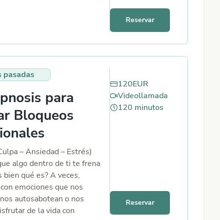
sperando. Es un espacio de
ción, donde podrás sentir su
Reservar
, cerrar ciclos o simplemente
arte con su energía de una
orosa y cercana.
s pasadas
120
EUR
pnosis para
Videollamada
120
minutos
ar Bloqueos
ionales
Culpa – Ansiedad – Estrés)
ue algo dentro de ti te frena
s bien qué es? A veces,
 con emociones que nos
, nos autosabotean o nos
Reservar
sfrutar de la vida con