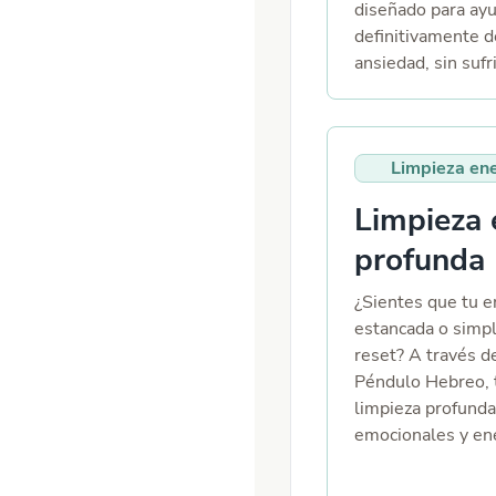
diseñado para ayu
definitivamente de
ansiedad, sin sufr
necesidad de fuer
través de 2 sesio
hipnosis, tu ment
Limpieza ene
eliminará la nece
activará una sens
Limpieza 
libertad y calma. 
refuerzo para esc
profunda 
seguimiento pers
bienestar no term
¿Sientes que tu e
último cigarro. Es
estancada o simp
directamente sobr
reset? A través d
hábito, las emoci
Péndulo Hebreo, 
automatismos y l
limpieza profunda
mentales que te a
emocionales y en
la primera sesión
pueden estar afec
cambios y una sen
Este método ayuda