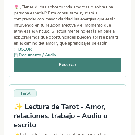
🌷 ¿Tienes dudas sobre tu vida amorosa o sobre una
persona especial? Esta consulta te ayudará a
comprender con mayor claridad las energías que están
influyendo en tu relación afectiva y el momento que
atraviesa el vínculo. Si actualmente no estás en pareja,
exploraremos qué oportunidades pueden abrirse para ti
en el camino del amor y qué aprendizajes se están
moviendo en tu vida sentimental.📩 Recibes tu lectura
35
EUR
Documento / Audio
en audio de 15–20 minutos o por escrito, según
prefieras.💫 Una guía clara y sincera para comprender
Reservar
mejor tu situación amorosa.
Tarot
✨ Lectura de Tarot - Amor,
relaciones, trabajo - Audio o
escrito
✨ Esta lectura te ayudará a centrarte más en ti y