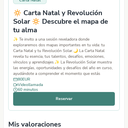
Carta Natal
🔅 Carta Natal y Revolución
Solar 🔅 Descubre el mapa de
tu alma
✨ Te invito a una sesión reveladora donde
exploraremos dos mapas importantes en tu vida: tu
Carta Natal y tu Revolución Solar.🌙 La Carta Natal
revela tu esencia, tus talentos, desafíos, emociones,
vínculos y aprendizajes.✨ La Revolución Solar muestra
las energías, oportunidades y desafíos del año en curso,
ayudándote a comprender el momento que estás
viviendo. Al conocer estas influencias podrás tomar
80
EUR
Videollamada
decisiones con más conciencia, fortalecer tu confianza y
60
minutos
alinearte con tu propósito. 💫 Un espacio para mirar tu
vida desde las estrellas y comprender mejor tu camino.
Reservar
✨
Mis valoraciones