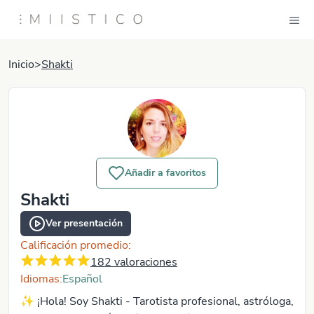
Inicio
>
Shakti
Añadir a favoritos
Shakti
Ver presentación
Calificación promedio:
182
valoraciones
Idiomas:
Español
✨ ¡Hola! Soy Shakti - Tarotista profesional, astróloga,