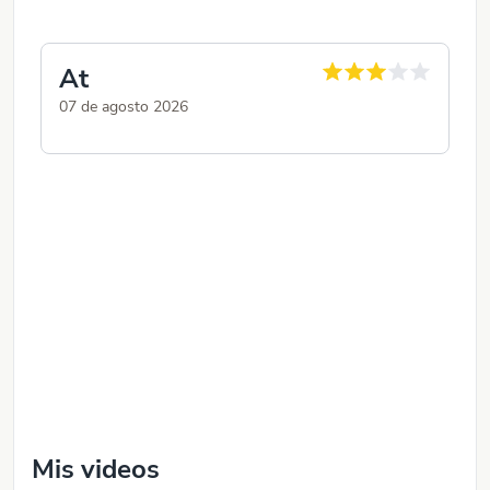
At
A
07 de agosto 2026
06
De
sa
Mis videos