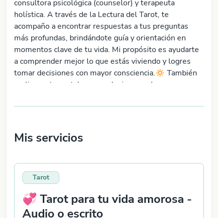
consultora psicológica (counselor) y terapeuta
holística. A través de la Lectura del Tarot, te
acompaño a encontrar respuestas a tus preguntas
más profundas, brindándote guía y orientación en
momentos clave de tu vida. Mi propósito es ayudarte
a comprender mejor lo que estás viviendo y logres
tomar decisiones con mayor consciencia.🔅 También
realizo cartas natales y revoluciones solares,
herramientas valiosas para el autoconocimiento y la
evolución personal. ✨ Si sientes que es el momento
de recibir claridad y guía, estaré encantada de
acompañarte. 💌 ¡Te espero!
Mis servicios
Tarot
💞 Tarot para tu vida amorosa -
Audio o escrito