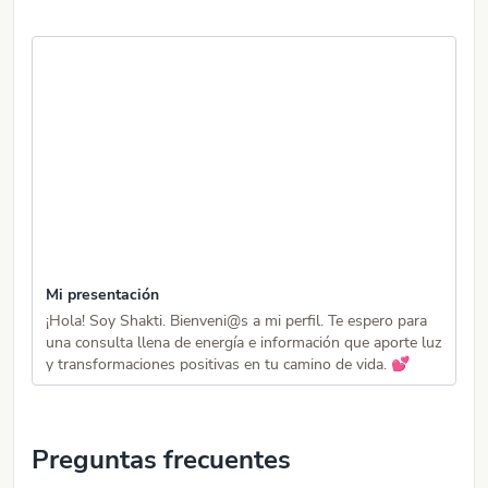
Mi presentación
✨ 
¡Hola! Soy Shakti. Bienveni@s a mi perfil. Te espero para
🌺
una consulta llena de energía e información que aporte luz
la
y transformaciones positivas en tu camino de vida. 💕
es
te
de
ot
re
Preguntas frecuentes
re