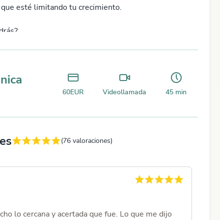
 que esté limitando tu crecimiento.
drás?
us preguntas más profundas.
liberación de patrones negativos.
nica
u propósito y misión en la vida.
isto para recibir las respuestas que necesitas y hacer un
60
EUR
Videollamada
45
min
 aquí para ayudarte.
mada
nes
(
76
valoraciones)
Cri
10 de 
ho lo cercana y acertada que fue. Lo que me dijo
La ve