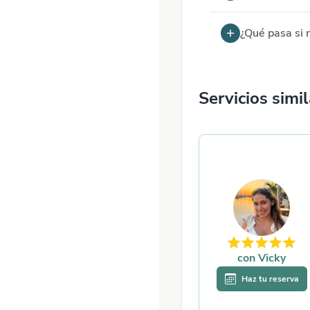
¿Qué pasa si n
Servicios simi
con
Vicky
Haz tu reserva