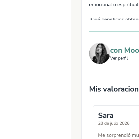
emocional o espiritual
¿Qué beneficios obten
Respuestas claras a t
Sanación emocional y 
con
Moo
Conexión directa con t
Si sientes que estás l
Ver perfil
cambio positivo, estoy
Servicio por videolla
Mis valoracio
Sara
28 de julio 2026
Me sorprendió muc