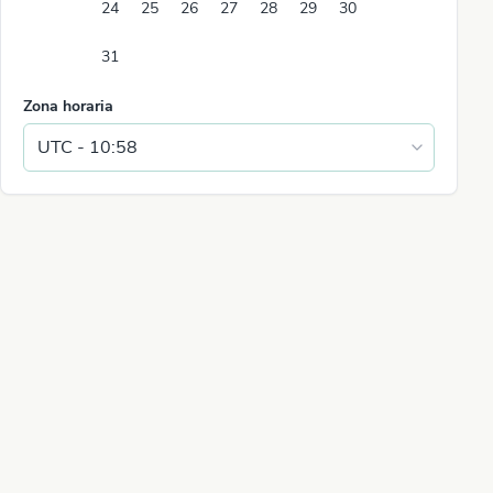
24
25
26
27
28
29
30
31
Zona horaria
s
junio 2026
rdad es que no conecté nada con ella y no acertó..me decía una