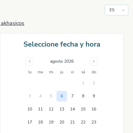
ES
 akhasicos
Seleccione fecha y hora
agosto 2026
lu
ma
mi
ju
vi
sá
do
1
2
3
4
5
6
7
8
9
10
11
12
13
14
15
16
17
18
19
20
21
22
23