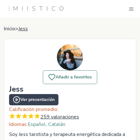
Inicio
>
Jess
Añadir a favoritos
Jess
Ver presentación
Calificación promedio:
259
valoraciones
Idiomas:
Español, Catalán
Soy Jess tarotista y terapeuta energética dedicada a