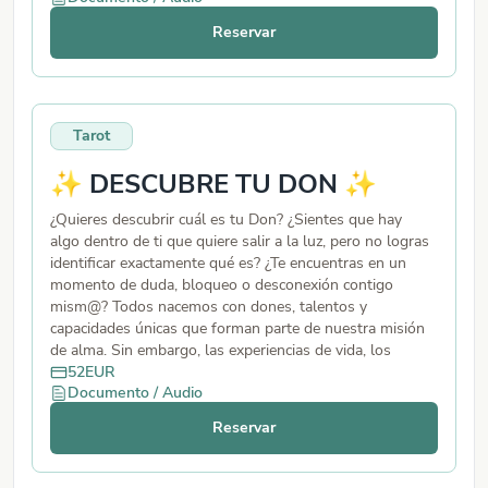
Volverás a sentirte en equilibrio, centrad@, más firme y
Reservar
receptiv@, recuperando tu poder pero desde la paz.
Ideal si te cuesta recibir, descansar o confiar en la vida.
Una experiencia energética profunda que te devuelve al
corazón. Reserva tu sesión y reencuéntrate con la
persona que no necesita elegir entre fuerza y
Tarot
sensibilidad, porque es ambas.
✨ DESCUBRE TU DON ✨
¿Quieres descubrir cuál es tu Don? ¿Sientes que hay
algo dentro de ti que quiere salir a la luz, pero no logras
identificar exactamente qué es? ¿Te encuentras en un
momento de duda, bloqueo o desconexión contigo
mism@? Todos nacemos con dones, talentos y
capacidades únicas que forman parte de nuestra misión
de alma. Sin embargo, las experiencias de vida, los
miedos, las creencias limitantes o las heridas
52
EUR
Documento / Audio
emocionales pueden hacer que nos alejemos de ellos y
olvidemos el potencial que llevamos dentro. Esta
Reservar
sesión está diseñada para ayudarte a reconectar con tu
esencia, recuperar la confianza en ti mism@ y
comprender cuál es el regalo que has venido a