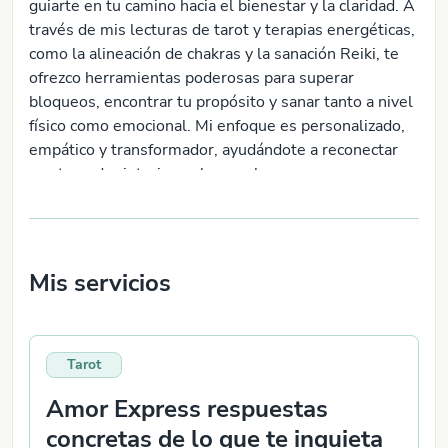
guiarte en tu camino hacia el bienestar y la claridad. A
través de mis lecturas de tarot y terapias energéticas,
como la alineación de chakras y la sanación Reiki, te
ofrezco herramientas poderosas para superar
bloqueos, encontrar tu propósito y sanar tanto a nivel
físico como emocional. Mi enfoque es personalizado,
empático y transformador, ayudándote a reconectar
con tu poder interior y alcanzar la paz que mereces.
¡Estoy aquí para ayudarte a desbloquear tu máximo
potencial y guiarte hacia una vida plena y equilibrada!
Mis servicios
Tarot
Amor Express respuestas
concretas de lo que te inquieta