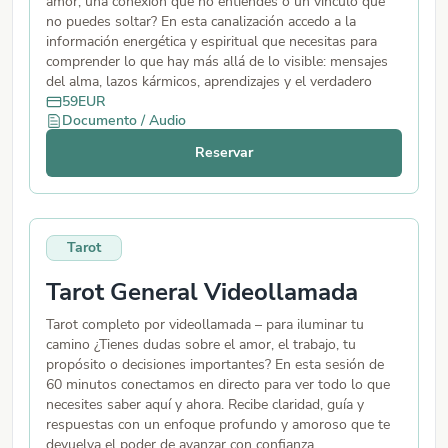
amor, una conexión que no entiendes o un vínculo que
no puedes soltar? En esta canalización accedo a la
información energética y espiritual que necesitas para
comprender lo que hay más allá de lo visible: mensajes
del alma, lazos kármicos, aprendizajes y el verdadero
propósito de esa relación. Ideal para encontrar claridad,
59
EUR
Documento / Audio
sanar y abrirte al amor que mereces. Audio o escrito.
Reservar
Tarot
Tarot General Videollamada
Tarot completo por videollamada – para iluminar tu
camino ¿Tienes dudas sobre el amor, el trabajo, tu
propósito o decisiones importantes? En esta sesión de
60 minutos conectamos en directo para ver todo lo que
necesites saber aquí y ahora. Recibe claridad, guía y
respuestas con un enfoque profundo y amoroso que te
devuelva el poder de avanzar con confianza.