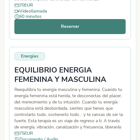
70
EUR
Videollamada
60
minutos
Reservar
Energías
EQUILIBRIO ENERGIA
FEMENINA Y MASCULINA
Reequilibra tu energía masculina y femenina. Cuando tu
energía femenina está herida, te desconectas del placer,
del merecimiento y de tu intuición. Cuando tu energía
masculina está desbordada, sientes que tienes que
controlarlo todo, sostenerlo todo… y te cansas de ser la
fuerte. Esta terapia es un viaje de regreso a ti. A través
de energía, vibración, canalización y frecuencia, liberarás
bloqueos que impiden que tu masculino te sostenga
75
EUR
Documento / Audio
con presencia y que tu femenino florezca con confianza.