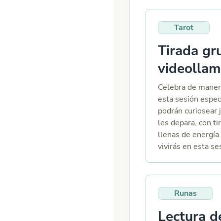
donde encontrará
forma clara, orden
Tarot
cuando lo necesit
elegir recibir tu
Tirada gr
un audio. ( respo
preguntas )
videolla
Celebra de manera
esta sesión espec
podrán curiosear j
les depara, con t
llenas de energía
vivirás en esta se
Interpretaciones c
cada participant
bienestar y celeb
Runas
Lectura d