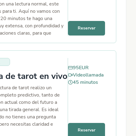
on una lectura normal, este
s para ti. Aquí no vamos con
n 20 minutos te hago una
uy extensa, con profundidad y
Reservar
aciones claras, para que
 lo que está pasando y, sobre
 qué está pasando. Además, te
grafía de la lectura. ¿Para
de dudas sirve? Amor y
95
EUR
: intenciones reales,
a de tarot en vivo
Videollamada
 terceras personas, evolución,
45
minutos
ción, estabilidad, decisiones.
ctura de tarot realizo un
dinero: cambios,
ompleto predictivo, tanto de
ades, si te conviene un
ón actual como del futuro a
volución económica,
una tirada general. Es ideal
 laborales, estrategia. Familia
do no tienes una pregunta
 tensiones, distancias,
pero necesitas claridad e
ituaciones repetidas, qué
Reservar
n.
pas tú. Decisiones