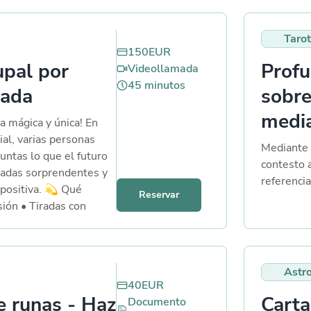
s todo el mensaje de
interior.
ado y fácil de releer
paginas es
Tarot
es. O bien puedes
150
EUR
s respuestas mediante
upal por
Profu
Videollamada
nde a más de 2
45
minutos
mada
sobre
media
 mágica y única! En
ial, varias personas
Mediante 
untas lo que el futuro
contesto 
iradas sorprendentes y
referenci
 positiva. 💫 Qué
Reservar
sión • Tiradas con
laras y cercanas para
e. • Momentos de
ración
Astro
40
EUR
e runas - Haz
Carta
Documento