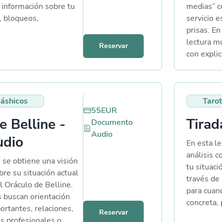
o información sobre tu
medias” c
, bloqueos,
servicio e
ué necesito de ti para
prisas. E
a? - Una fotografía
lectura m
Reservar
e vea tu rostro con
con explic
ha de nacimiento (y
entiendas
otra persona si se
todo, por
elación). - O bien si lo
mando foto
káshicos
Tarot
nta o tema específico
qué tipo 
55
EUR
afía la tienes que
relaciones
e Belline -
Tirad
Documento
iistico.com al menos
bloqueos,
Audio
sión para que pueda
reconcilia
udio
En esta le
Trabajo y 
análisis c
se obtiene una visión
oportunid
tu situaci
obre su situación actual
empleo, e
través de 
l Oráculo de Belline.
conflictos
para cuan
s buscan orientación
y entorno:
concreta, 
ortantes, relaciones,
límites, s
Reservar
orientació
os profesionales o
papel ocu