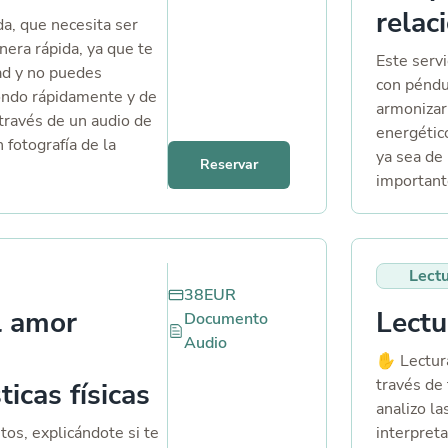
ión personalizada con
relac
ción y guía interior.
a, que necesita ser
vo o texto (a elegir),
era rápida, ya que te
Este servi
odo lo percibido.
ad y no puedes
con péndul
ondo rápidamente y de
armonizar
través de un audio de
energético
 fotografía de la
ya sea de
Reservar
important
dificultad
péndulo re
campo ene
Lect
identific
38
EUR
energétic
l amor
Lect
Documento
estar inf
Audio
relación.
✋ Lectura
manifesta
través de 
ticas físicas
constantes
analizo la
comunicac
os, explicándote si te
interpreta
miedos, h