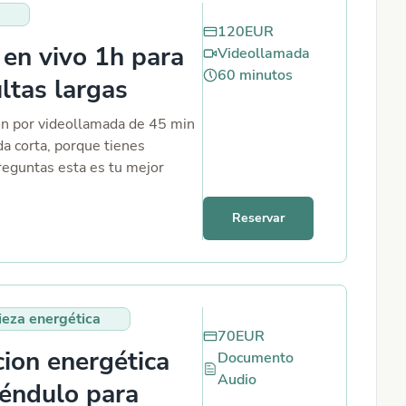
este es tu servicio adecuado.
120
EUR
 en vivo 1h para
Videollamada
60
minutos
ltas largas
ión por videollamada de 45 min
da corta, porque tienes
eguntas esta es tu mejor
Reservar
ieza energética
70
EUR
ion energética
Documento
Audio
éndulo para