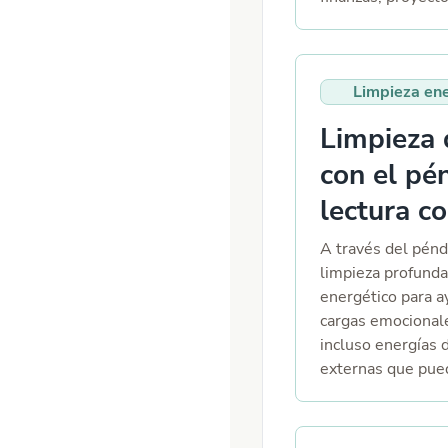
desarrollo person
contestar
Limpieza ene
Limpieza 
con el pé
lectura c
A través del pénd
limpieza profund
energético para a
cargas emocionale
incluso energías 
externas que pued
bienestar físico, 
bien puedes escog
con el péndulo El 