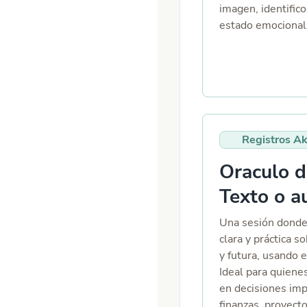
imagen, identific
estado emocional
fortalezas… 📌 ¿Q
realizar tu lectur
reciente, donde s
claridad. - Tu fec
opcionalmente de 
analiza vínculo o r
Registros A
deseas, una pregu
a tratar. La fotogr
Oraculo d
enviar a aisha@m
5h antes de la se
Texto o a
prepararla.
Una sesión donde 
clara y práctica s
y futura, usando e
Ideal para quiene
en decisiones imp
finanzas, proyect