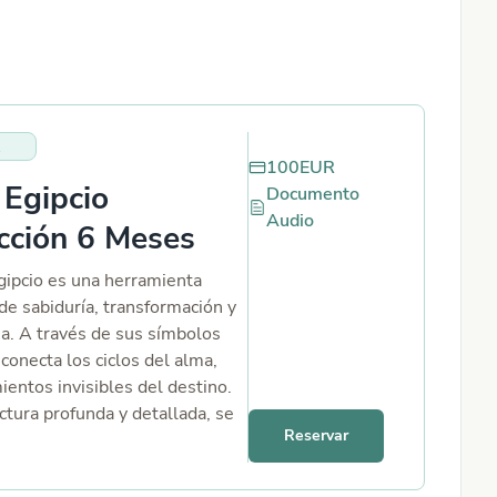
100
EUR
 Egipcio
Documento
Audio
cción 6 Meses
Egipcio es una herramienta
de sabiduría, transformación y
ia. A través de sus símbolos
conecta los ciclos del alma,
ientos invisibles del destino.
ctura profunda y detallada, se
Reservar
 camino de los próximos seis
reciendo no solo predicción,
ensión, dirección y claridad