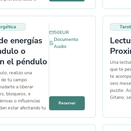
al. 3 Preguntas a
important
miedo a e
favorece 
rgética
Tarot
por qué n
50
EUR
repitiendo
de energías
Lectu
Documento
reforzar. 
Audio
premium? 
ndulo o
Proxi
una por u
on el péndulo
el tarot, 
Una lectu
situación
que te pe
ulo, realizo una
dices qué
te acompa
a de tu campo
las pregu
seis mese
yudarte a liberar
puzzle. A
s, bloqueos, e
Gitano, s
densas o influencias
Reservar
abren ante
an estar afectando tu
llegan y l
mental o espiritual. O
comprende
er lectura general
Si tienes 
servicio de limpieza