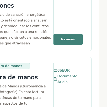
iones
cio de sanación energética
o está orientado a analizar,
 y desbloquear los conflictos
s que afectan a una relación,
 pareja o vínculos emocionales
Reservar
es que atraviesan
es. Mediante el uso del
alizo un análisis profundo del
rgético de ambas personas,
ura de manos
ando bloqueos emocionales,
65
EUR
os o espirituales que puedan
ura de manos
Documento
luyendo negativamente en la
Audio
 Estos bloqueos pueden
 de Manos (Quiromancia a
rse como discusiones
fotografía) En esta lectura
, distanciamiento, falta de
s líneas de tu mano para
ión, patrones repetitivos,
r aspectos de tu
eridas del pasado o energías