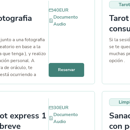
especial, 
Tarot
estesia, una técnica
40
EUR
tar y armonizar
otografia
Tarot
Documento
ergéticos en tu aura,
Audio
 el entorno. En cambio
consu
 el péndulo se basa en
ón que tenga para ti.
junto a una fotografia
Si la ses
leatorio en base a la
se te que
 que tenga ), y realizo
muchas pr
ución personal. A
opción .
ra de oráculo, te
Reservar
 está ocurriendo a
y emocional en tu
cciones y posibles
uro. - Tu evolución
Limp
ual en relación con lo
30
EUR
o. 📌 ¿Qué recibirás?
rot express 1
Sanac
Documento
a de la lectura del
Audio
o especialmente para
breve
con p