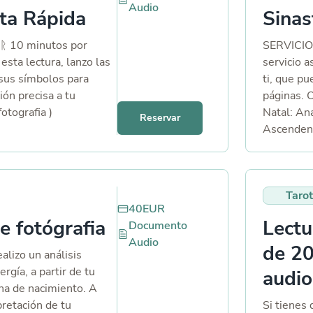
Audio
ta Rápida
Sinas
 ᚱ 10 minutos por
SERVICIO
esta lectura, lanzo las
servicio a
 sus símbolos para
ti, que p
ión precisa a tu
páginas. 
fotografia )
Natal: Aná
Reservar
Ascendent
en signos 
personali
planetario
Tarot
relaciones
40
EUR
Sinastría
e fotógrafia
Lectu
Documento
cartas na
Audio
compatibil
de 20
ealizo un análisis
planetas y
rgía, a partir de tu
audio
entender 
cha de nacimiento. A
afectiva y
pretación de tu
Si tienes