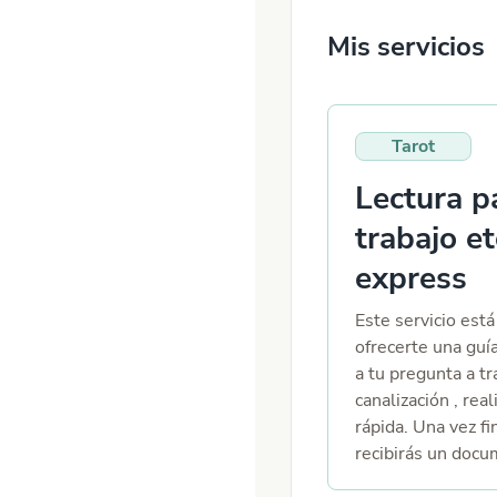
Mis servicios
Tarot
Lectura p
trabajo et
express
Este servicio est
ofrecerte una guí
a tu pregunta a tr
canalización , rea
rápida. Una vez fi
recibirás un doc
PDF, escrito espe