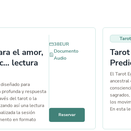
Tarot
38
EUR
ara el amor,
Tarot
Documento
Audio
c... lectura
Predi
El Tarot 
ancestral 
á diseñado para
conscienc
a profunda y respuesta
sagrados, 
avés del tarot o la
los movim
lizando así una lectura
En esta le
nalizada la sesión
Reservar
revela el
umento en formato
meses, of
cialmente para ti,
sino compr