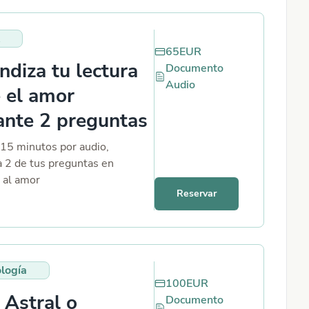
 Audio de 20 minutos, o 20
critas tu eliges
65
EUR
ndiza tu lectura
Documento
Audio
 el amor
nte 2 preguntas
15 minutos por audio,
a 2 de tus preguntas en
a al amor
Reservar
logía
100
EUR
 Astral o
Documento