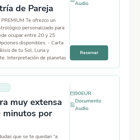
Audio
tría de Pareja
 PREMIUM Te ofrezco un
strológico personalizado para
uede ocupar entre 20 y 25
Opciones disponibles: - Carta
lisis de tu Sol, Luna y
Reservar
e. Interpretación de planetas
y casas, y cómo influyen en tu
dad y decisiones. Aspectos
s y sus efectos en tus
, emociones y objetivos. -
90
EUR
 de Pareja: Comparación de las
ra muy extensa
Documento
tales de ambos, identificando
Audio
idades y desafíos. Análisis de
 minutos por
 casas en relación, para
la dinámica emocional,
 práctica de la relación.
 dudas que se te quedan “a