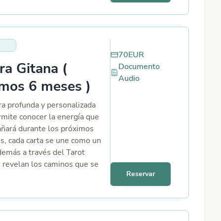
es: dos caminos, dudas,
quivocarte, qué opción te
más. Bloqueos emocionales:
o avanzas, qué se está
70
EUR
, qué necesitas cortar o
ra Gitana (
Documento
¿Qué incluye este servicio
Audio
- Respondo tus preguntas
mos 6 meses )
na. - Te explico qué muestra
cómo se conecta con tu
ra profunda y personalizada
 y qué puedes esperar. Tú me
rmite conocer la energía que
 te preocupa y me haces todas
ñará durante los próximos
ntas que quieras.
s, cada carta se une como un
demás a través del Tarot
e revelan los caminos que se
Reservar
 ti, las oportunidades que
as situaciones que necesitas
r para avanzar con claridad.
ganas de una lectura general y