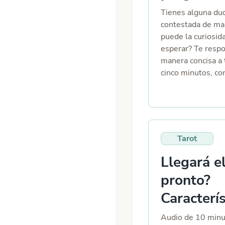
ti. 🔮 Interpretac
mensajes de predic
Tienes alguna dud
🎤 Audio explicati
contestada de man
donde te detallo t
puede la curiosid
esperar? Te resp
manera concisa a 
cinco minutos, con
lectura.
Tarot
Llegará e
pronto?
Caracterís
Audio de 10 minut