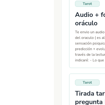
Tarot
se basa en la radi
que permite detec
Audio + f
desequilibrios en
chakras y incluso
oráculo
el de lectura con
obtener informaci
Te envio un audio 
del oraculo ( es a
sensación psiquica
predicción + evol
través de la lectu
indicaré: - Lo que
nivel energético 
presente. - Predi
tendencias de fut
Tarot
personal y espirit
que estás viviend
Tirada ta
📷 Fotografía clar
oráculo canalizad
pregunta 